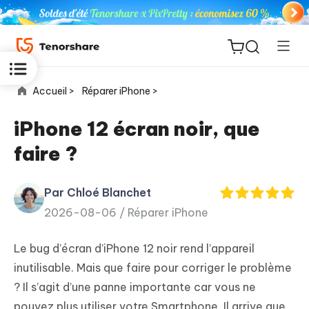
Accueil >
Réparer iPhone >
iPhone 12 écran noir, que
faire ?
ReiBoot
for iOS
Par Chloé Blanchet
2026-08-06 /
Réparer iPhone
PDNob
New
PDF
Le bug d’écran d’iPhone 12 noir rend l’appareil
Editor
inutilisable. Mais que faire pour corriger le problème
? Il s’agit d’une panne importante car vous ne
iAnyGo
pouvez plus utiliser votre Smartphone. Il arrive que