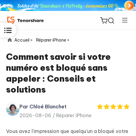
Accueil >
Réparer iPhone >
Comment savoir si votre
numéro est bloqué sans
ReiBoot
appeler : Conseils et
for iOS
solutions
PDNob
New
PDF
Par Chloé Blanchet
Editor
2026-08-06 /
Réparer iPhone
iAnyGo
Vous avez l’impression que quelqu’un a bloqué votre