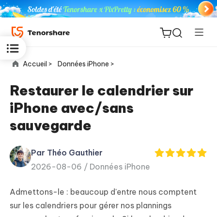
Accueil >
Données iPhone >
Restaurer le calendrier sur
iPhone avec/sans
ReiBoot
sauvegarde
for iOS
Par Théo Gauthier
PDNob
New
2026-08-06 /
Données iPhone
PDF
Editor
Admettons-le : beaucoup d'entre nous comptent
iAnyGo
sur les calendriers pour gérer nos plannings