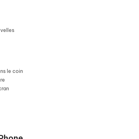
uvelles
ns le coin
ire
cran
iPhone