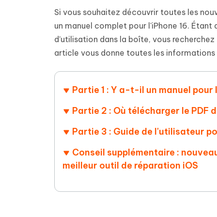
Supprimer les fichiers en double grâce à
Nettoyer
4DDiG - Windows Data Recovery
4DDiG 
OCR et conversion de PDF en ligne
Outil Gr
l'IA
clic
Si vous souhaitez découvrir toutes les nou
gratuite
Récupérer les fichiers supprimés sur
Récupére
un manuel complet pour l'iPhone 16. Étant 
Windows
Mac
Tenors
2.0.0
Mobile
d'utilisation dans la boîte, vous recherchez
Tenorshare AI PDF
Transfor
Résumer des documents PDF avec l'IA
en diag
article vous donne toutes les informations 
Voir tous les produits
iAnyGo- iOS APP
iAnyGo
Changer l'emplacement de l'iPhone sans
Changer 
PC
Partie 1 : Y a-t-il un manuel pour 
UltData for Android APP
Cleanu
Partie 2 : Où télécharger le PDF d
Récupérer des données Android sans PC
Nettoyer
Partie 3 : Guide de l'utilisateur p
Conseil supplémentaire : nouveaux
meilleur outil de réparation iOS