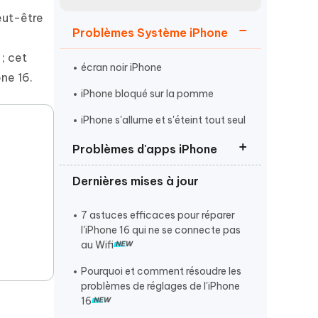
Regarder maintenant
étonnantes
eut-être
Problèmes Système iPhone
Commencer
 ; cet
écran noir iPhone
ne 16.
Plus de conseils utiles
iPhone bloqué sur la pomme
iPhone s'allume et s'éteint tout seul
Problèmes d'apps iPhone
Plus de conseils utiles
Dernières mises à jour
Instagram qui ne fonctionne pas
FaceTime ne fonctionne pas
7 astuces efficaces pour réparer
l'iPhone 16 qui ne se connecte pas
iMessage ne fonctionne pas
au Wifi
Pourquoi et comment résoudre les
problèmes de réglages de l'iPhone
16