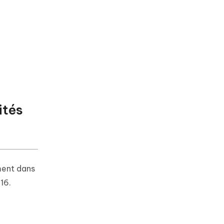
ités
ment dans
16.