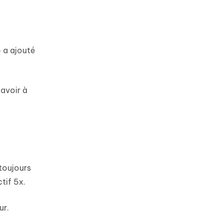
e a ajouté
avoir à
 toujours
tif 5x.
ur.