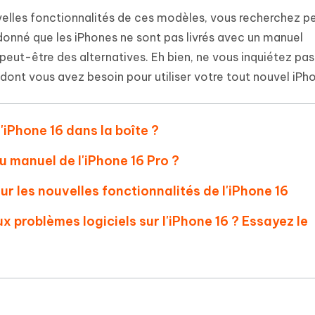
 et optimiser votre Mac en un
- Mac Data Recovery
atuit de Retouche Photo d'IA
Transformer le contenu IA en texte
velles fonctionnalités de ces modèles, vous recherchez p
naturel
r les fichiers supprimés sur
New
donné que les iPhones ne sont pas livrés avec un manuel
hare AI Diagrimo
 peut-être des alternatives. Eh bien, ne vous inquiétez pas
Tenorshare AI Writer
mez instantanément du texte
ramme
New
Écriver plus intelligemment et plus
dont vous avez besoin pour utiliser votre tout nouvel iPho
 - Faux GPS Android APP
iCareFone Transfer APP
rapidement avec l'IA
l'emplacement Android sans PC
Transférer le chat WhatsApp
Android/iPhone
l'iPhone 16 dans la boîte ?
p Pro APP
u manuel de l'iPhone 16 Pro ?
 l'iPhone avec AI gratuitement
our les nouvelles fonctionnalités de l'iPhone 16
 problèmes logiciels sur l'iPhone 16 ? Essayez le