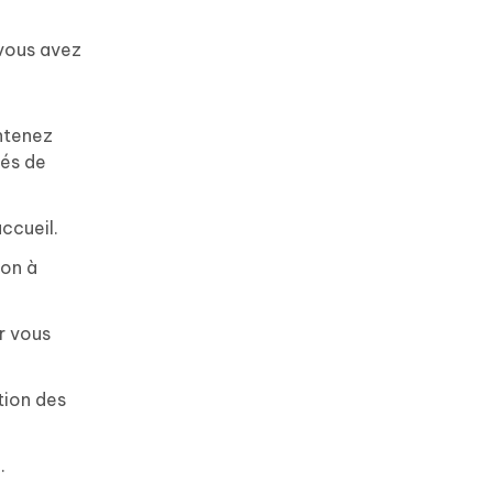
, vous avez
intenez
tés de
ccueil.
ton à
r vous
tion des
.