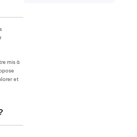
s
r
tre mis à
ropose
lorer et
?