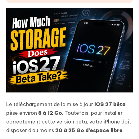
#3. Supprimer ou transférer vos photos et vidéos
#4. Sauvegarder votre iPhone
#5. Si la mise à jour échoue ou que votre iPhone se
bloque : utilisez Tenorshare ReiBoot
Conclusion
FAQ : Questions fréquentes
Le téléchargement de la mise à jour
iOS 27 bêta
pèse environ
8 à 12 Go
. Toutefois, pour installer
correctement cette version bêta, votre iPhone doit
disposer d'au moins
20 à 25 Go d'espace libre
.