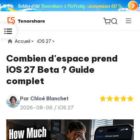
Accueil >
iOS 27 >
Combien d'espace prend
iOS 27 Beta ? Guide
ReiBoot
complet
for iOS
Par Chloé Blanchet
PDNob
New
2026-08-06 /
iOS 27
PDF
Editor
iAnyGo