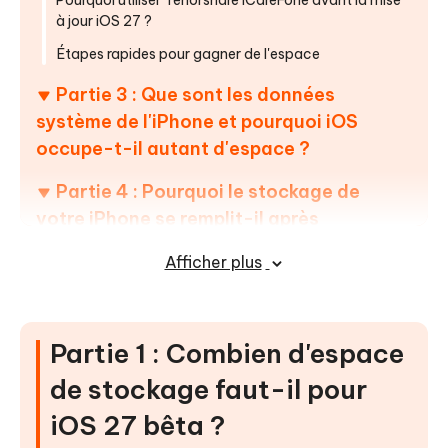
Pourquoi utiliser Tenorshare iCareFone avant la mise
à jour iOS 27 ?
Étapes rapides pour gagner de l'espace
Partie 3 : Que sont les données
système de l'iPhone et pourquoi iOS
occupe-t-il autant d'espace ?
Partie 4 : Pourquoi le stockage de
votre iPhone se remplit-il après
l'installation de la bêta iOS 27 ?
Afficher plus
Partie 5 : Comment résoudre les
problèmes de mise à jour de la bêta iOS
27
Partie 1 : Combien d'espace
de stockage faut-il pour
#1. Décharger les apps inutilisées (sans les supprimer)
#2. Vider le cache des applications
iOS 27 bêta ?