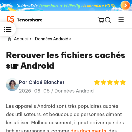
Accueil >
Données Android >
Rerouver les fichiers cachés
sur Android
ReiBoot
for iOS
Par Chloé Blanchet
2026-08-06 /
Données Android
PDNob
New
PDF
Les appareils Android sont très populaires auprès
Editor
des utilisateurs, et beaucoup de personnes aiment
les utiliser. Malheureusement, il peut arriver que des
iAnyGo
fichiers personnels, comme
des documents
, des