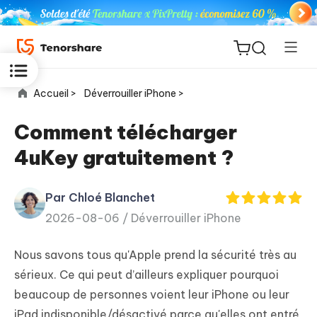
Accueil >
Déverrouiller iPhone >
Comment télécharger
4uKey gratuitement ?
ReiBoot
for iOS
Par Chloé Blanchet
2026-08-06 /
Déverrouiller iPhone
PDNob
New
PDF
Nous savons tous qu'Apple prend la sécurité très au
Editor
sérieux. Ce qui peut d’ailleurs expliquer pourquoi
beaucoup de personnes voient leur iPhone ou leur
iAnyGo
iPad indisponible/désactivé parce qu'elles ont entré