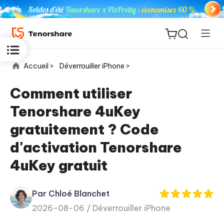
Accueil >
Déverrouiller iPhone >
Comment utiliser
Tenorshare 4uKey
ReiBoot
gratuitement ? Code
for iOS
d'activation Tenorshare
PDNob
4uKey gratuit
New
PDF
Editor
Par Chloé Blanchet
2026-08-06 /
Déverrouiller iPhone
iAnyGo