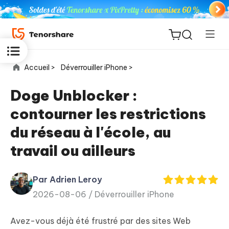
Accueil >
Déverrouiller iPhone >
Doge Unblocker :
contourner les restrictions
ReiBoot
du réseau à l'école, au
for iOS
travail ou ailleurs
PDNob
New
PDF
Par Adrien Leroy
Editor
2026-08-06 /
Déverrouiller iPhone
iAnyGo
Avez-vous déjà été frustré par des sites Web