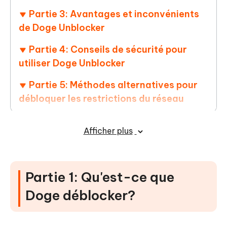
Partie 3: Avantages et inconvénients
de Doge Unblocker
Partie 4: Conseils de sécurité pour
utiliser Doge Unblocker
Partie 5: Méthodes alternatives pour
débloquer les restrictions du réseau
Partie 6: Comment supprimer les
Afficher plus
restrictions sur les appareils scolaires
/familiaux
Partie 7: FAQ sur Doge Unblocker
Partie 1: Qu'est-ce que
Doge déblocker?