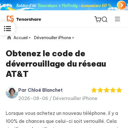
Accueil >
Déverrouiller iPhone >
Obtenez le code de
déverrouillage du réseau
ReiBoot
AT&T
for iOS
Par Chloé Blanchet
PDNob
New
2026-08-06 /
Déverrouiller iPhone
PDF
Editor
Lorsque vous achetez un nouveau téléphone, il y a
iAnyGo
100% de chances que celui-ci soit verrouillé. Cela