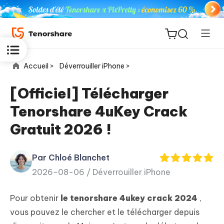
Accueil >
Déverrouiller iPhone >
[Officiel] Télécharger
Tenorshare 4uKey Crack
ReiBoot
Gratuit 2026 !
for iOS
Par Chloé Blanchet
PDNob
New
2026-08-06 /
Déverrouiller iPhone
PDF
Editor
Pour obtenir
le tenorshare 4ukey crack 2024
,
iAnyGo
vous pouvez le chercher et le télécharger depuis