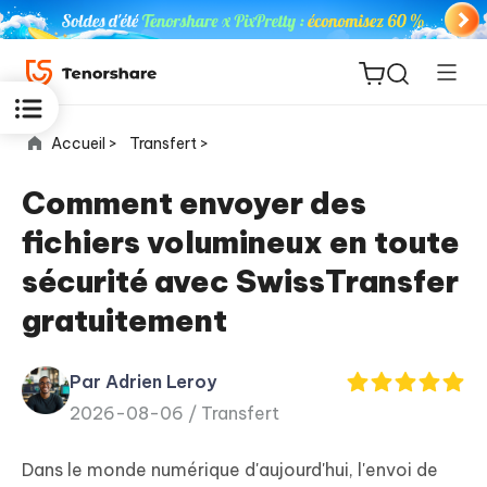
Accueil >
Transfert >
Comment envoyer des
fichiers volumineux en toute
ReiBoot
sécurité avec SwissTransfer
for iOS
gratuitement
PDNob
New
PDF
Par Adrien Leroy
Editor
2026-08-06 /
Transfert
iAnyGo
Dans le monde numérique d'aujourd'hui, l'envoi de