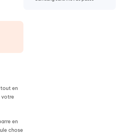
rtout en
 votre
barre en
seule chose