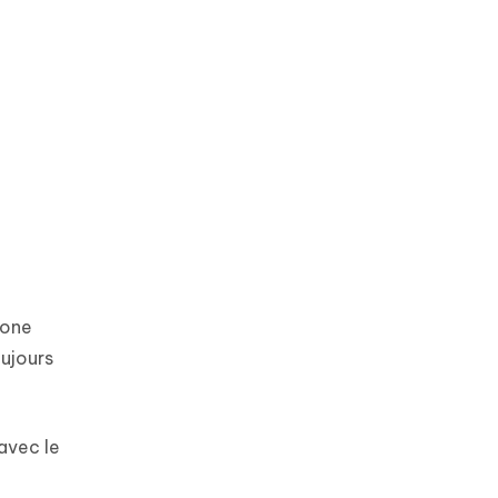
hone
oujours
avec le