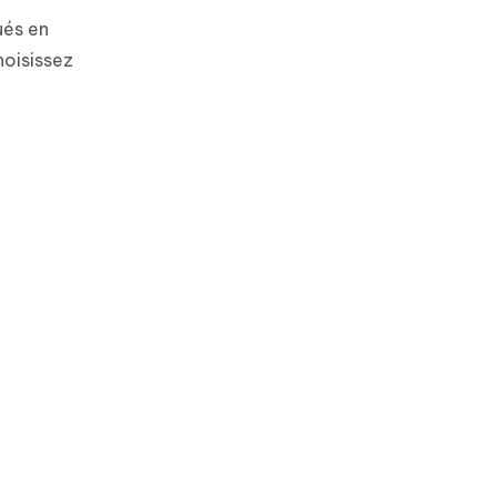
ués en
hoisissez