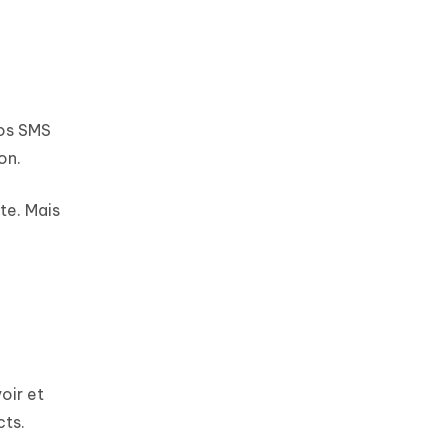
vos SMS
on.
te. Mais
oir et
cts.