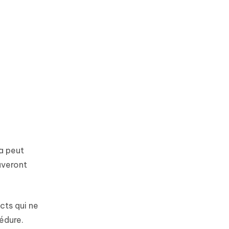
la peut
uveront
cts qui ne
édure.