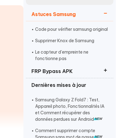
Regarder maintenant
étonnantes
Astuces Samsung
Commencer
Code pour vérifier samsung original
Plus de conseils utiles
Supprimer Knox de Samsung
Le capteur d'empreinte ne
fonctionne pas
FRP Bypass APK
Plus de conseils utiles
Dernières mises à jour
Samsung FRP Bypass APK
GSMneo FRP bypass
Samsung Galaxy Z Fold7 : Test,
Appareil photo, Fonctionnalités IA
Easy Flashing FRP Bypass 8.0 APK
et Comment récupérer des
données perdues sur Android
Comment supprimer compte
Samsung sans mot de passe