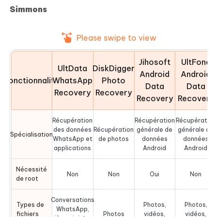
Simmons
Please swipe to view
Jihosoft
UltFone
UltData
DiskDigger
Android
Android
Fonctionnalité
WhatsApp
Photo
Data
Data
Recovery
Recovery
Recovery
Recovery
Récupération
Récupération
Récupération
des données
Récupération
générale de
générale de
Spécialisation
WhatsApp et
de photos
données
données
applications
Android
Android
Nécessité
Non
Non
Oui
Non
de root
Conversations
Types de
Photos,
Photos,
WhatsApp,
fichiers
Photos
vidéos,
vidéos,