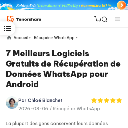
Accueil >
Récupérer WhatsApp >
7 Meilleurs Logiciels
Gratuits de Récupération de
ReiBoot
Données WhatsApp pour
for iOS
Android
PDNob
New
PDF
Par Chloé Blanchet
Editor
2026-08-06 /
Récupérer WhatsApp
iAnyGo
La plupart des gens conservent leurs données