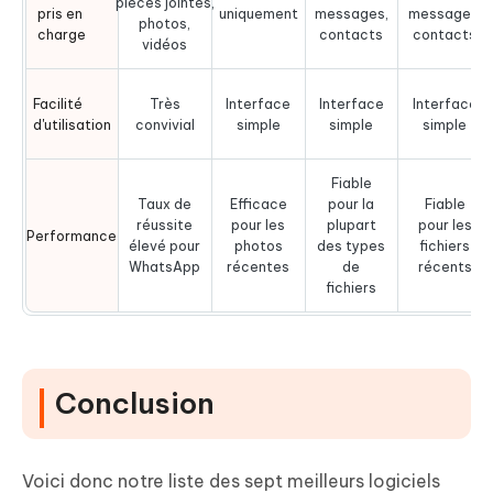
pièces jointes,
pris en
uniquement
messages,
messages,
photos,
charge
contacts
contacts
vidéos
Facilité
Très
Interface
Interface
Interface
d'utilisation
convivial
simple
simple
simple
Fiable
Taux de
Efficace
pour la
Fiable
réussite
pour les
plupart
pour les
Performance
élevé pour
photos
des types
fichiers
WhatsApp
récentes
de
récents
fichiers
Conclusion
Voici donc notre liste des sept meilleurs logiciels