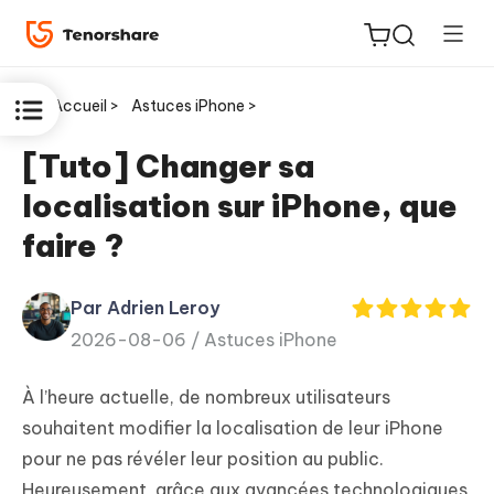
Accueil >
Astuces iPhone >
[Tuto] Changer sa
localisation sur iPhone, que
ReiBoot
faire ?
for iOS
Par Adrien Leroy
PDNob
New
2026-08-06 /
Astuces iPhone
PDF
Editor
À l’heure actuelle, de nombreux utilisateurs
iAnyGo
souhaitent modifier la localisation de leur iPhone
pour ne pas révéler leur position au public.
Heureusement, grâce aux avancées technologiques,