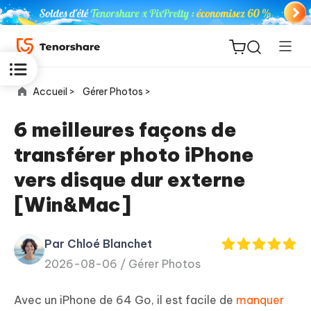
Accueil >
Gérer Photos >
6 meilleures façons de
transférer photo iPhone
ReiBoot
vers disque dur externe
for iOS
[Win&Mac]
PDNob
New
PDF
Par Chloé Blanchet
Editor
2026-08-06 /
Gérer Photos
iAnyGo
Avec un iPhone de 64 Go, il est facile de
manquer