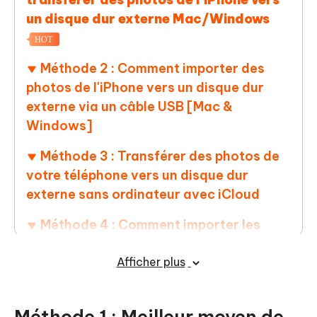
un disque dur externe Mac/Windows
HOT
Méthode 2 : Comment importer des
photos de l'iPhone vers un disque dur
externe via un câble USB [Mac &
Windows]
Méthode 3 : Transférer des photos de
votre téléphone vers un disque dur
externe sans ordinateur avec iCloud
Méthode 4 : Comment importer les
photos de l'iPhone sur le disque dur
externe à l'aide d'iTunes [Mac &
Afficher plus
Windows]
Méthode 5 : Importer les photos via la
Méthode 1 : Meilleur moyen de