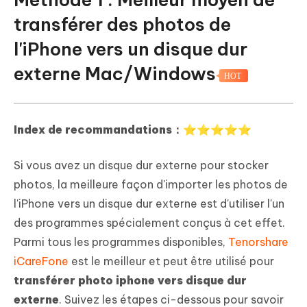
lecture automatique[Windows]
transférer des photos de
Méthode 6 : Utiliser l'Explorateur de
l'iPhone vers un disque dur
fichiers[Windows]
externe Mac/Windows
HOT
Index de recommandations：⭐⭐⭐⭐⭐
Si vous avez un disque dur externe pour stocker
photos, la meilleure façon d'importer les photos de
l'iPhone vers un disque dur externe est d'utiliser l'un
des programmes spécialement conçus à cet effet.
Parmi tous les programmes disponibles,
Tenorshare
iCareFone
est le meilleur et peut être utilisé pour
transférer photo iphone vers disque dur
externe
. Suivez les étapes ci-dessous pour savoir