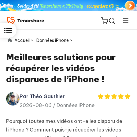
Accueil >
Données iPhone >
Meilleures solutions pour
récupérer les vidéos
ReiBoot
disparues de l’iPhone !
for iOS
Par Théo Gauthier
PDNob
New
2026-08-06 /
Données iPhone
PDF
Editor
Pourquoi toutes mes vidéos ont-elles disparu de
iAnyGo
l’iPhone ? Comment puis-je récupérer les vidéos