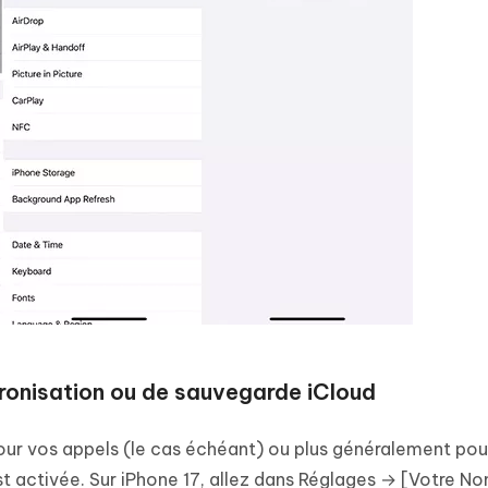
ronisation ou de sauvegarde iCloud
pour vos appels (le cas échéant) ou plus généralement pou
st activée. Sur iPhone 17, allez dans Réglages → [Votre N