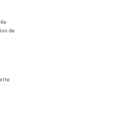
lle
tion de
cette