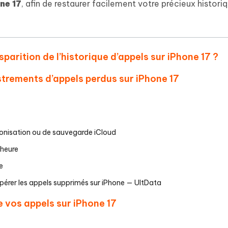
 et optimiser votre Mac en un
ne 17
, afin de restaurer facilement votre précieux histori
- Mac Data Recovery
atuit de Retouche Photo d'IA
Transformer le contenu IA en texte
naturel
r les fichiers supprimés sur
New
hare AI Diagrimo
Tenorshare AI Writer
mez instantanément du texte
ramme
New
Écriver plus intelligemment et plus
isparition de l’historique d’appels sur iPhone 17 ?
 - Faux GPS Android APP
iCareFone Transfer APP
rapidement avec l'IA
l'emplacement Android sans PC
Transférer le chat WhatsApp
trements d’appels perdus sur iPhone 17
Android/iPhone
p Pro APP
 l'iPhone avec AI gratuitement
ronisation ou de sauvegarde iCloud
’heure
e
upérer les appels supprimés sur iPhone — UltData
 vos appels sur iPhone 17