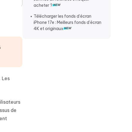
la restauration
acheter ?
Récupérer les données iPhone sans
Télécharger les fonds d'écran
sauvegarde
iPhone 17e : Meilleurs fonds d'écran
4K et originaux
s
. Les
ilisateurs
essus de
ent