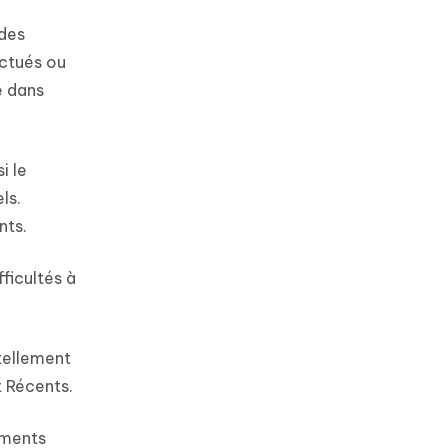
 des
ectués ou
e dans
i le
ls.
nts.
ficultés à
tellement
t Récents.
ements