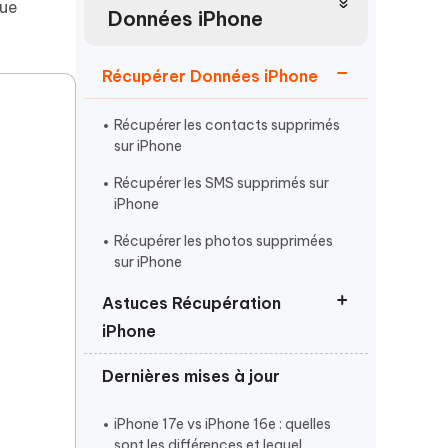
que
Regarder maintenant
étonnantes
Données iPhone
Commencer
Récupérer Données iPhone
Plus de conseils utiles
Récupérer les contacts supprimés
sur iPhone
Récupérer les SMS supprimés sur
iPhone
Récupérer les photos supprimées
Plus de conseils utiles
sur iPhone
Astuces Récupération
iPhone
Dernières mises à jour
Récupérer les données iPhone avec
écran cassé
iPhone 17e vs iPhone 16e : quelles
Récupérer les données iPhone après
sont les différences et lequel