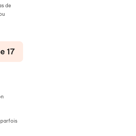
as de
 ou
e 17
on
 parfois