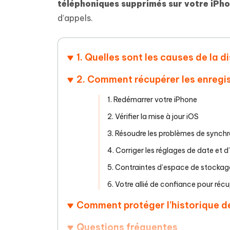
Supprimer les fichiers en double grâce à
Nettoyer
téléphoniques supprimés sur votre iPho
4DDiG - Windows Data Recovery
4DDiG 
OCR et conversion de PDF en ligne
Outil Gr
l'IA
clic
gratuite
d’appels.
Récupérer les fichiers supprimés sur
Récupére
Windows
Mac
Tenors
2.0.0
Mobile
Tenorshare AI PDF
Transfor
Résumer des documents PDF avec l'IA
en diag
1. Quelles sont les causes de la d
Voir tous les produits
iAnyGo- iOS APP
iAnyGo
Changer l'emplacement de l'iPhone sans
Changer 
2. Comment récupérer les enregis
PC
1. Redémarrer votre iPhone
UltData for Android APP
Cleanu
2. Vérifier la mise à jour iOS
Récupérer des données Android sans PC
Nettoyer
3. Résoudre les problèmes de synch
4. Corriger les réglages de date et d
5. Contraintes d’espace de stockag
6. Votre allié de confiance pour réc
Comment protéger l’historique de
Questions fréquentes