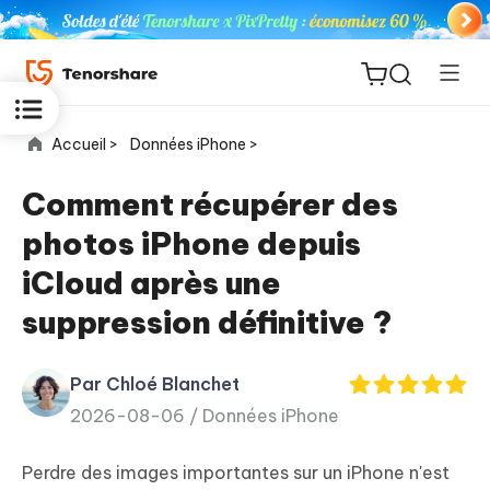
Accueil >
Données iPhone >
Comment récupérer des
photos iPhone depuis
ReiBoot
iCloud après une
for iOS
suppression définitive ?
PDNob
New
PDF
Par Chloé Blanchet
Editor
2026-08-06 /
Données iPhone
iAnyGo
Perdre des images importantes sur un iPhone n'est