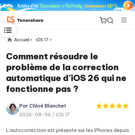
Accueil >
iOS 17 >
Comment résoudre le
problème de la correction
ReiBoot
automatique d'iOS 26 qui ne
for iOS
fonctionne pas ?
PDNob
New
PDF
Par Chloé Blanchet
Editor
2026-08-06 /
iOS 17
iAnyGo
L'autocorrection est présente sur les iPhones depuis