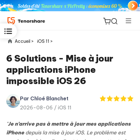
Accueil >
iOS 11 >
6 Solutions - Mise à jour
applications iPhone
ReiBoot
impossible iOS 26
for iOS
Par Chloé Blanchet
PDNob
New
2026-08-06 /
iOS 11
PDF
Editor
"
Je n’arrive pas à mettre à jour mes applications
iAnyGo
iPhone
depuis la mise à jour iOS. Le problème est