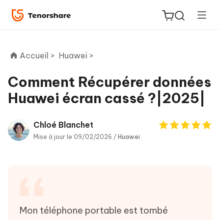
Accueil >
Huawei >
Comment Récupérer données
Huawei écran cassé ?|2025|
ReiBoot
for iOS
Chloé Blanchet
Mise à jour le 09/02/2026 /
Huawei
PDNob
New
PDF
Editor
iAnyGo
Mon téléphone portable est tombé