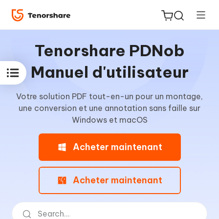
Tenorshare PDNob
Manuel d'utilisateur
Votre solution PDF tout-en-un pour un montage,
ReiBoot
une conversion et une annotation sans faille sur
for iOS
Windows et macOS
PDNob
Acheter maintenant
New
PDF
Editor
Acheter maintenant
iAnyGo