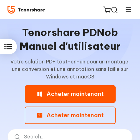
Tenorshare PDNob
Manuel d'utilisateur
Votre solution PDF tout-en-un pour un montage,
ReiBoot
une conversion et une annotation sans faille sur
for iOS
Windows et macOS
PDNob
Acheter maintenant
New
PDF
Editor
Acheter maintenant
iAnyGo