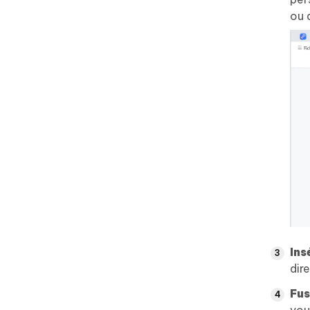
ou 
Ins
dir
Fus