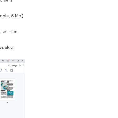
ichiers
emple, 5 Mo)
lisez-les
voulez