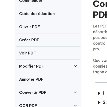
Commencer
Co
Windows
Mac
Tenors
2.0.0
Mobile
Tenorshare AI PDF
Transfor
PD
Code de réduction
Résumer des documents PDF avec l'IA
en diag
Voir tous les produits
iAnyGo- iOS APP
iAnyGo
Changer l'emplacement de l'iPhone sans
Changer 
Les PDF
Ouvrir PDF
PC
désordr
pas bes
Créer PDF
UltData for Android APP
Cleanu
contrôl
Récupérer des données Android sans PC
Nettoyer
pro.
Voir PDF
Que vou
Modifier PDF
donniez
façon d
Annoter PDF
Convertir PDF
1.
2
OCR PDF