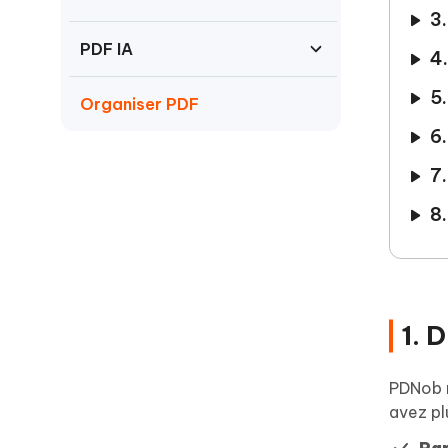
3
PDF IA
4
5
Organiser PDF
6
Compresser PDF
7
8.
Protéger PDF
Imprimer PDF
Signer PDF
1. 
PDNob r
avez pl