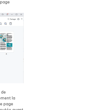
e page
r de
ement la
 de page
ajoutée avant