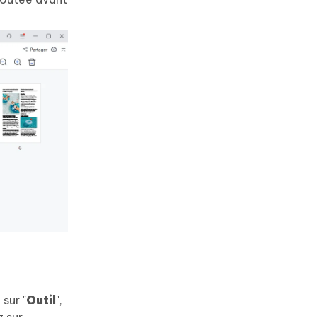
 sur "
Outil
",