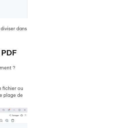
diviser dans
u PDF
ument ?
 fichier ou
e plage de