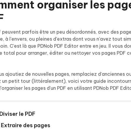
mment organiser les pag
hare AI Diagrimo
Tenorshare AI Writer
mez instantanément du texte
F
ramme
New
Écriver plus intelligemment et plus
 - Faux GPS Android APP
iCareFone Transfer APP
rapidement avec l'IA
l'emplacement Android sans PC
Transférer le chat WhatsApp
 peuvent parfois être un peu désordonnés, avec des page
Android/iPhone
e, à l'envers, ou pleines d'extras dont vous n'avez tout s
oin. C'est là que PDNob PDF Editor entre en jeu. Il vous d
p Pro APP
e total pour arranger, éditer ou nettoyer vos pages PDF
 l'iPhone avec AI gratuitement
s ajoutiez de nouvelles pages, remplaciez d'anciennes ou
 un petit tour (littéralement), voici votre guide incontourn
'organiser les pages d'un PDF en utilisant PDNob PDF Edito
 Diviser le PDF
. Extraire des pages