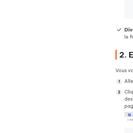
Div
le f
2. 
Vous vo
All
Cli
des
pag