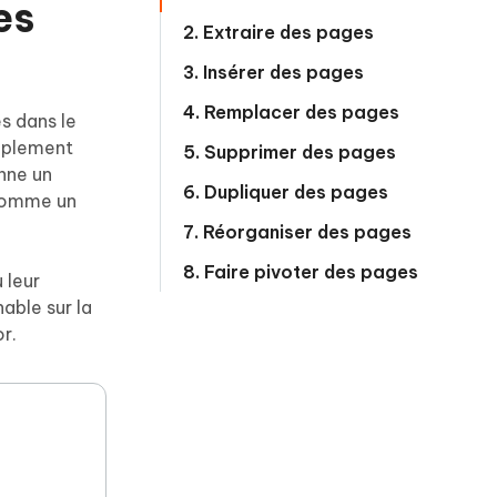
es
Commencer
2. Extraire des pages
Plus de conseils utiles
3. Insérer des pages
4. Remplacer des pages
s dans le
implement
5. Supprimer des pages
onne un
6. Dupliquer des pages
 comme un
Plus de conseils utiles
7. Réorganiser des pages
8. Faire pivoter des pages
 leur
able sur la
r.