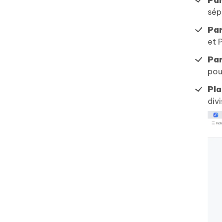
Par
sép
Par
et 
Par
pou
Pla
divi