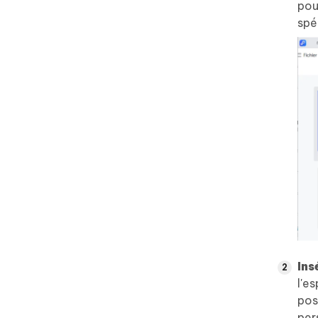
pou
spé
Ins
l'e
pos
per