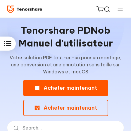
Tenorshare PDNob
Manuel d'utilisateur
Votre solution PDF tout-en-un pour un montage,
ReiBoot
une conversion et une annotation sans faille sur
for iOS
Windows et macOS
PDNob
Acheter maintenant
New
PDF
Editor
Acheter maintenant
iAnyGo