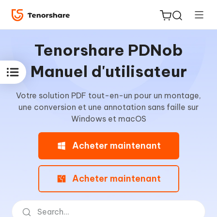
Tenorshare PDNob
Manuel d'utilisateur
Votre solution PDF tout-en-un pour un montage,
ReiBoot
une conversion et une annotation sans faille sur
for iOS
Windows et macOS
PDNob
Acheter maintenant
New
PDF
Editor
Acheter maintenant
iAnyGo