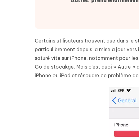
'Autres' prend énormémen
Supprimer les fichiers en double grâce à
Nettoyer
4DDiG - Windows Data Recovery
4DDiG 
OCR et conversion de PDF en ligne
Outil Gr
l'IA
clic
gratuite
Récupérer les fichiers supprimés sur
Récupére
Windows
Mac
Tenors
2.0.0
Mobile
Tenorshare AI PDF
Transfor
Résumer des documents PDF avec l'IA
en diag
Voir tous les produits
iAnyGo- iOS APP
iAnyGo
Certains utilisateurs trouvent que dans le s
Changer l'emplacement de l'iPhone sans
Changer 
particulièrement depuis la mise à jour vers
PC
saturé vite sur iPhone, notamment pour les
Go de stocakge. Mais c’est quoi « Autre »
UltData for Android APP
Cleanu
Récupérer des données Android sans PC
Nettoyer
iPhone ou iPad et résoudre ce problème de