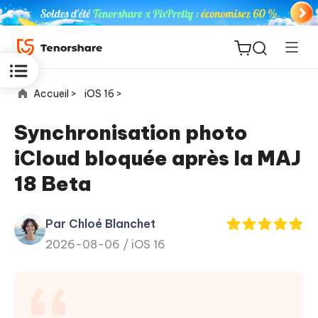
Accueil >
iOS 16 >
Synchronisation photo
iCloud bloquée après la MAJ
ReiBoot
18 Beta
for iOS
Par Chloé Blanchet
PDNob
New
2026-08-06 /
iOS 16
PDF
Editor
iAnyGo