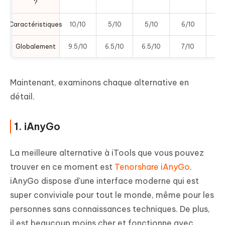
?
Caractéristiques
10/10
5/10
5/10
6/10
7/
Globalement
9.5/10
6.5/10
6.5/10
7/10
7/
Maintenant, examinons chaque alternative en
détail.
1. iAnyGo
La meilleure alternative à iTools que vous pouvez
trouver en ce moment est
Tenorshare iAnyGo
.
iAnyGo dispose d'une interface moderne qui est
super conviviale pour tout le monde, même pour les
personnes sans connaissances techniques. De plus,
il est beaucoup moins cher et fonctionne avec