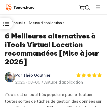
Accueil >
Astuce d'application >
6 Meilleures alternatives à
iTools Virtual Location
ReiBoot
recommandées [Mise à jour
for iOS
2026]
PDNob
New
PDF
Par Théo Gauthier
Editor
2026-08-06 /
Astuce d'application
iAnyGo
iTools est un outil très populaire pour effectuer
toutes sortes de tâches de gestion des données sur