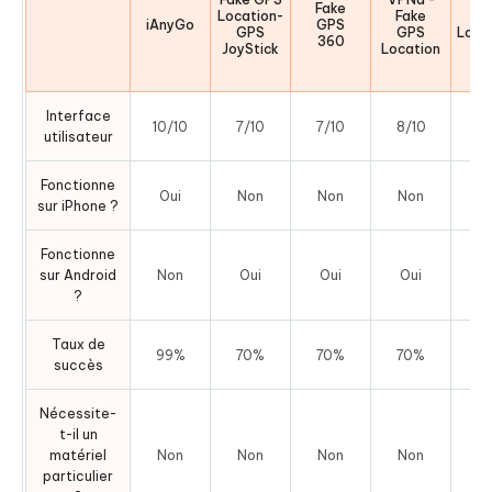
Fake
Location-
Fake
Mo
iAnyGo
GPS
GPS
GPS
Loca
360
JoyStick
Location
Interface
10/10
7/10
7/10
8/10
6/
utilisateur
Fonctionne
Oui
Non
Non
Non
N
sur iPhone ?
Fonctionne
sur Android
Non
Oui
Oui
Oui
O
?
Taux de
99%
70%
70%
70%
6
succès
Nécessite-
t-il un
matériel
Non
Non
Non
Non
N
particulier