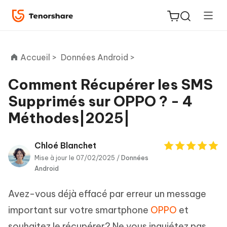
Accueil >
Données Android >
Comment Récupérer les SMS
Supprimés sur OPPO ? - 4
ReiBoot
Méthodes|2025|
for iOS
PDNob
Chloé Blanchet
New
PDF
Mise à jour le 07/02/2025 /
Données
Android
Editor
Avez-vous déjà effacé par erreur un message
iAnyGo
important sur votre smartphone
OPPO
et
souhaitez le récupérer? Ne vous inquiétez pas,