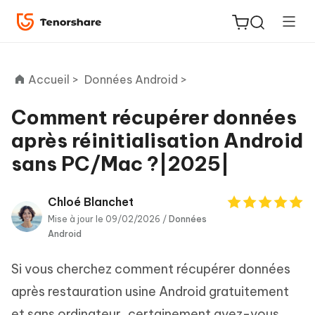
Accueil >
Données Android >
Comment récupérer données
après réinitialisation Android
ReiBoot
sans PC/Mac ?|2025|
for iOS
PDNob
Chloé Blanchet
New
PDF
Mise à jour le 09/02/2026 /
Données
Android
Editor
Si vous cherchez comment récupérer données
iAnyGo
après restauration usine Android gratuitement
et sans ordinateur, certainement avez-vous