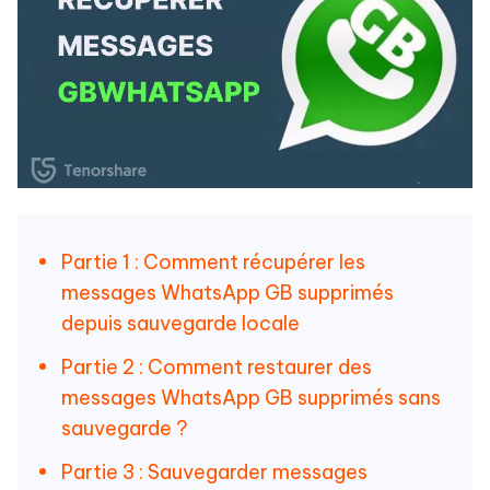
Partie 1 : Comment récupérer les
messages WhatsApp GB supprimés
depuis sauvegarde locale
Partie 2 : Comment restaurer des
messages WhatsApp GB supprimés sans
sauvegarde ?
Partie 3 : Sauvegarder messages