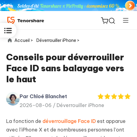
Accueil >
Déverrouiller iPhone >
Conseils pour déverrouiller
Face ID sans balayage vers
ReiBoot
le haut
for iOS
Par Chloé Blanchet
PDNob
New
2026-08-06 /
Déverrouiller iPhone
PDF
Editor
La fonction de
déverrouillage Face ID
est apparue
iAnyGo
avec l'iPhone X et de nombreuses personnes l'ont