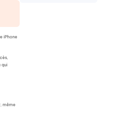
re iPhone
cès,
 qui
er, même