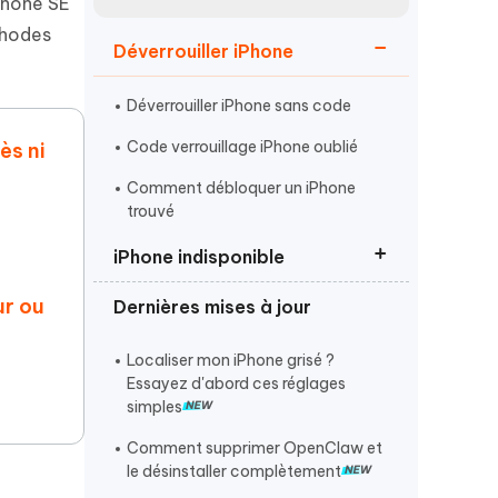
iPhone SE
Regarder maintenant
étonnantes
thodes
Déverrouiller iPhone
Commencer
Déverrouiller iPhone sans code
Plus de conseils utiles
Code verrouillage iPhone oublié
ès ni
Comment débloquer un iPhone
trouvé
iPhone indisponible
Plus de conseils utiles
ur ou
Dernières mises à jour
iPhone indisponible que faire
iPhone désactivé
Localiser mon iPhone grisé ?
Essayez d'abord ces réglages
Réinitialiser iPhone sans code
simples
Comment supprimer OpenClaw et
le désinstaller complètement