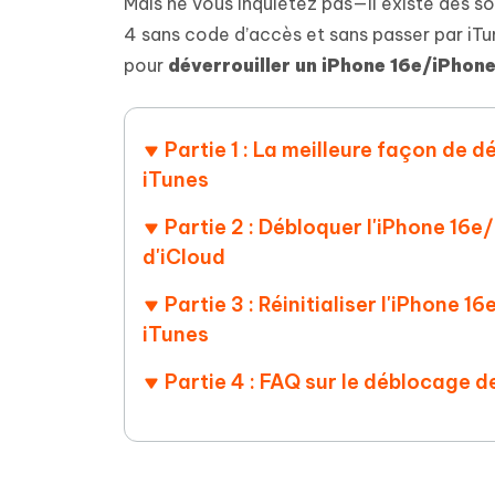
Supprimer les fichiers en double grâce à
Nettoyer
Mais ne vous inquiétez pas—il existe des so
4DDiG - Windows Data Recovery
4DDiG 
OCR et conversion de PDF en ligne
Outil Gr
l'IA
clic
4 sans code d’accès et sans passer par iTu
gratuite
Récupérer les fichiers supprimés sur
Récupére
Windows
Mac
pour
déverrouiller un iPhone 16e/iPhone
Tenors
2.0.0
Mobile
Tenorshare AI PDF
Transfor
Résumer des documents PDF avec l'IA
en diag
Voir tous les produits
iAnyGo- iOS APP
iAnyGo
Partie 1 : La meilleure façon de 
Changer l'emplacement de l'iPhone sans
Changer 
iTunes
PC
Partie 2 : Débloquer l'iPhone 16e
UltData for Android APP
Cleanu
d'iCloud
Récupérer des données Android sans PC
Nettoyer
Partie 3 : Réinitialiser l'iPhone
iTunes
Partie 4 : FAQ sur le déblocage d