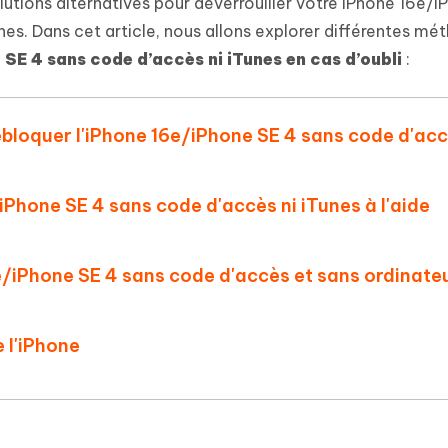
 et optimiser votre Mac en un
lutions alternatives pour déverrouiller votre iPhone 16e/
- Mac Data Recovery
atuit de Retouche Photo d'IA
Transformer le contenu IA en texte
nes. Dans cet article, nous allons explorer différentes mé
naturel
r les fichiers supprimés sur
New
 SE 4 sans code d’accès ni iTunes en cas d’oubli
:
hare AI Diagrimo
Tenorshare AI Writer
mez instantanément du texte
ramme
New
Écriver plus intelligemment et plus
 - Faux GPS Android APP
iCareFone Transfer APP
rapidement avec l'IA
débloquer l'iPhone 16e/iPhone SE 4 sans code d'acc
l'emplacement Android sans PC
Transférer le chat WhatsApp
Android/iPhone
/iPhone SE 4 sans code d'accès ni iTunes à l'aide
p Pro APP
 l'iPhone avec AI gratuitement
 16e/iPhone SE 4 sans code d'accès et sans ordinate
e l'iPhone