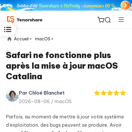
Accueil >
macOS >
Safari ne fonctionne plus
après la mise à jour macOS
ReiBoot
Catalina
for iOS
Par Chloé Blanchet
PDNob
New
2026-08-06 /
macOS
PDF
Editor
Parfois, au moment de mettre à jour votre système
iAnyGo
d’exploitation, des bugs peuvent se produire. Avoir