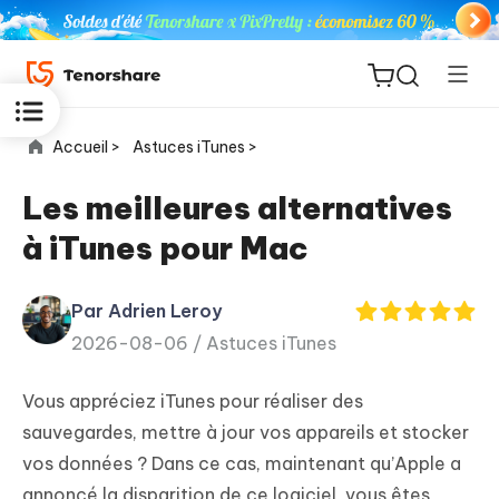
Accueil >
Astuces iTunes >
Les meilleures alternatives
à iTunes pour Mac
ReiBoot
for iOS
Par Adrien Leroy
2026-08-06 /
Astuces iTunes
PDNob
New
PDF
Vous appréciez iTunes pour réaliser des
Editor
sauvegardes, mettre à jour vos appareils et stocker
vos données ? Dans ce cas, maintenant qu’Apple a
iAnyGo
annoncé la disparition de ce logiciel, vous êtes