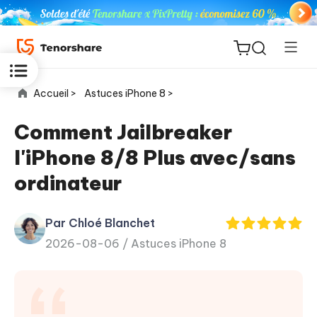
Accueil >
Astuces iPhone 8 >
Comment Jailbreaker
l'iPhone 8/8 Plus avec/sans
ReiBoot
ordinateur
for iOS
Par Chloé Blanchet
PDNob
New
2026-08-06 /
Astuces iPhone 8
PDF
Editor
iAnyGo