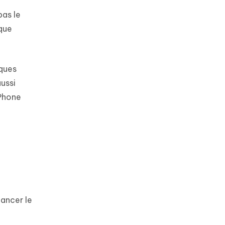
pas le
sque
lques
aussi
iPhone
ancer le