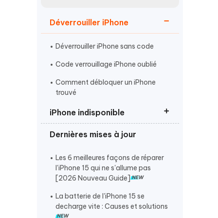
Regarder maintenant
étonnantes
Déverrouiller iPhone
Commencer
Déverrouiller iPhone sans code
Plus de conseils utiles
Code verrouillage iPhone oublié
Comment débloquer un iPhone
trouvé
iPhone indisponible
Plus de conseils utiles
Dernières mises à jour
iPhone indisponible que faire
iPhone désactivé
Les 6 meilleures façons de réparer
l'iPhone 15 qui ne s'allume pas
Réinitialiser iPhone sans code
[2026 Nouveau Guide]
La batterie de l'iPhone 15 se
decharge vite : Causes et solutions