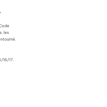
r
r Code
, les
ontourné.
5/16/17,