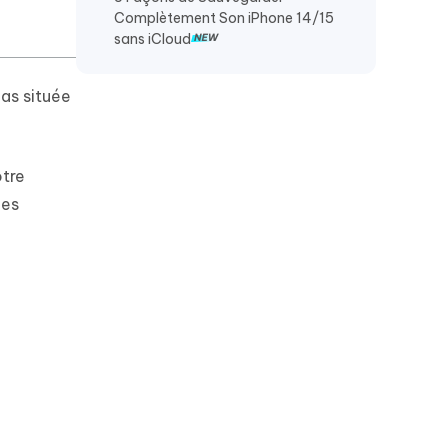
PC
Complètement Son iPhone 14/15
sans iCloud
pas située
otre
des