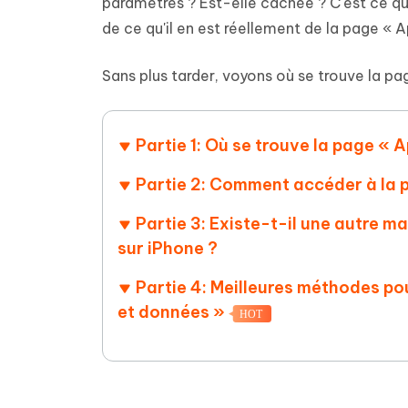
Supprimer les fichiers en double grâce à
Nettoyer
paramètres ? Est-elle cachée ? C'est ce que
4DDiG - Windows Data Recovery
4DDiG 
OCR et conversion de PDF en ligne
Outil Gr
l'IA
clic
de ce qu'il en est réellement de la page « 
gratuite
Récupérer les fichiers supprimés sur
Récupére
Windows
Mac
Tenors
2.0.0
Mobile
Tenorshare AI PDF
Sans plus tarder, voyons où se trouve la pa
Transfor
Résumer des documents PDF avec l'IA
en diag
Voir tous les produits
iAnyGo- iOS APP
iAnyGo
Changer l'emplacement de l'iPhone sans
Changer 
Partie 1: Où se trouve la page « 
PC
Partie 2: Comment accéder à la p
UltData for Android APP
Cleanu
Récupérer des données Android sans PC
Nettoyer
Partie 3: Existe-t-il une autre m
sur iPhone ?
Partie 4: Meilleures méthodes po
et données »
HOT