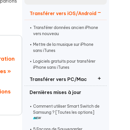
 parlons
Regarder maintenant
étonnantes
Transférer vers iOS/Android
Commencer
Transférer données ancien iPhone
Plus de conseils utiles
vers nouveau
Mettre de la musique sur iPhone
sans iTunes
ration
Logiciels gratuits pour transférer
iPhone sans iTunes
ées »
Plus de conseils utiles
Transférer vers PC/Mac
tions
Dernières mises à jour
Transférer photos iPhone vers PC
sans câble
Comment utiliser Smart Switch de
Transférer les mémos vocaux
Samsung ? [Toutes les options]
iPhone sur Mac
Transférer les contacts iPhone vers
5 Façons de Sauvegarder