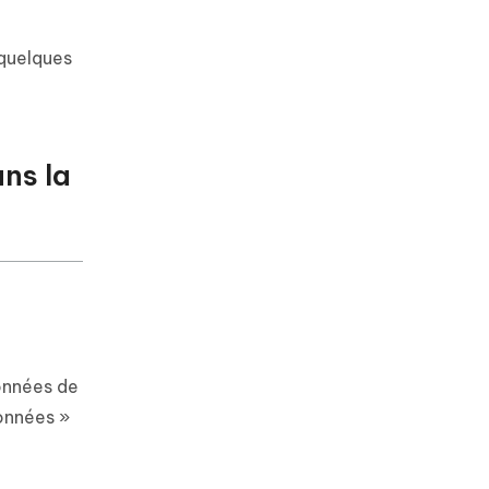
 quelques
ns la
données de
données »