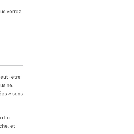
us verrez
peut-être
usine.
ées » sans
votre
che, et