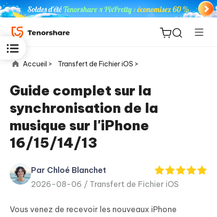
Accueil >
Transfert de Fichier iOS >
Guide complet sur la
synchronisation de la
ReiBoot
musique sur l'iPhone
for iOS
16/15/14/13
PDNob
New
PDF
Par Chloé Blanchet
Editor
2026-08-06 /
Transfert de Fichier iOS
iAnyGo
Vous venez de recevoir les nouveaux iPhone