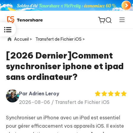
Accueil >
Transfert de Fichier iOS >
[2026 Dernier]Comment
synchroniser iphone et ipad
ReiBoot
sans ordinateur?
for iOS
Par Adrien Leroy
PDNob
New
2026-08-06 /
Transfert de Fichier iOS
PDF
Editor
Synchroniser un iPhone avec un iPad est essentiel
iAnyGo
pour gérer efficacement vos appareils iOS. Il existe