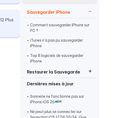
Regarder maintenant
étonnantes
Sauvegarder iPhone
Commencer
12 Plus
Comment sauvegarder iPhone sur
Plus de conseils utiles
PC ?
iTunes n'a pas pu sauvegarder
iPhone
Top 8 logiciels de sauvegarder
iPhone
Plus de conseils utiles
Restaurer la Sauvegarde
Dernières mises à jour
Lire la sauvegarde iPhone sur
PC/Mac
Sonnerie ne fonctionne pas sur
Restaurer une sauvegarde iPhone
iPhone iOS 26
La sauvegarde iPhone ne
Ne peut plus se connecter sur
fonctionne pas
Snapchat iOS 17/16/15/14, Que