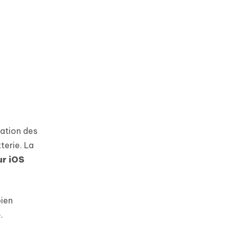
sation des
terie. La
ur iOS
bien
.