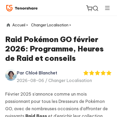
Accueil >
Changer Localisation >
Raid Pokémon GO février
2026: Programme, Heures
ReiBoot
de Raid et conseils
for iOS
Par Chloé Blanchet
PDNob
New
2026-08-06 /
Changer Localisation
PDF
Editor
Février 2025 s’annonce comme un mois
iAnyGo
passionnant pour tous les Dresseurs de Pokémon
GO, avec de nombreuses occasions d’affronter de
puissants
Raid Boss
et d’enrichir leur collection.