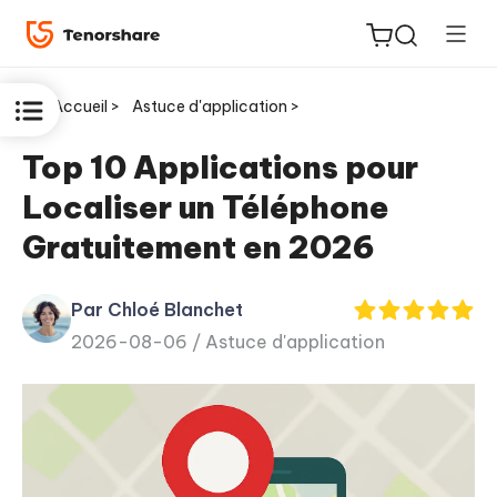
Accueil >
Astuce d'application >
Top 10 Applications pour
Localiser un Téléphone
ReiBoot
Gratuitement en 2026
for iOS
Par Chloé Blanchet
PDNob
New
2026-08-06 /
Astuce d'application
PDF
Editor
iAnyGo