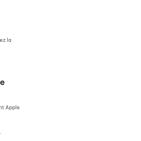
ez la
de
nt Apple
.