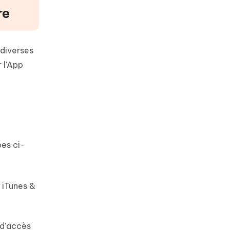
re
 diverses
 l'App
pes ci-
 iTunes &
e d'accès