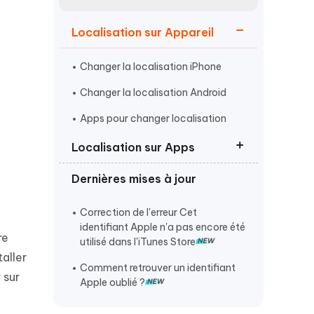
Regarder maintenant
étonnantes
Localisation sur Appareil
Commencer
Changer la localisation iPhone
Plus de conseils utiles
Changer la localisation Android
Apps pour changer localisation
Localisation sur Apps
Plus de conseils utiles
Dernières mises à jour
Changer la Localisation sur Tinder
Localisation Snapchat fausse
Correction de l'erreur Cet
identifiant Apple n'a pas encore été
Changer sa localisation sur Grindr
re
utilisé dans l'iTunes Store
aller
Comment retrouver un identifiant
 sur
Apple oublié ?