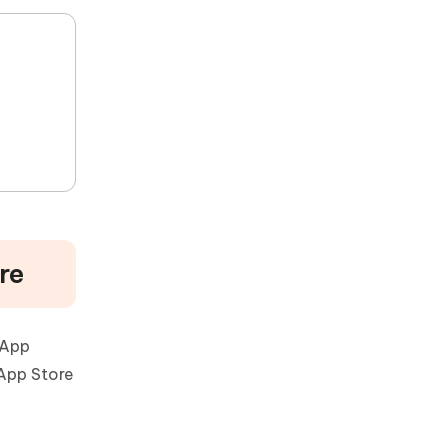
re
 App
'App Store