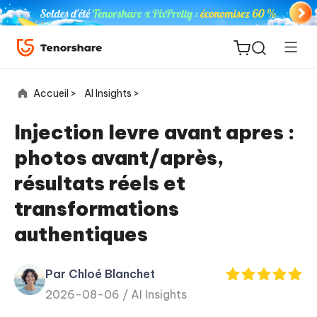
Accueil >
AI Insights >
Injection levre avant apres :
photos avant/après,
ReiBoot
résultats réels et
for iOS
transformations
PDNob
authentiques
New
PDF
Editor
Par Chloé Blanchet
2026-08-06 /
AI Insights
iAnyGo