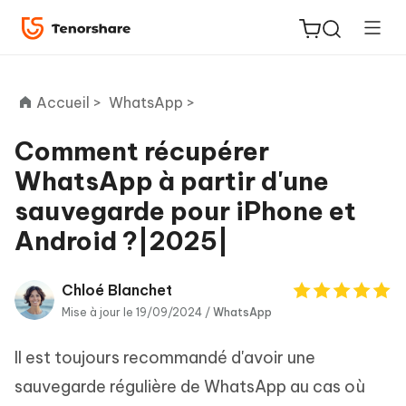
Accueil >
WhatsApp >
Comment récupérer
WhatsApp à partir d'une
ReiBoot
sauvegarde pour iPhone et
for iOS
Android ?|2025|
PDNob
New
PDF
Chloé Blanchet
Editor
Mise à jour le 19/09/2024 /
WhatsApp
iAnyGo
Il est toujours recommandé d'avoir une
sauvegarde régulière de WhatsApp au cas où