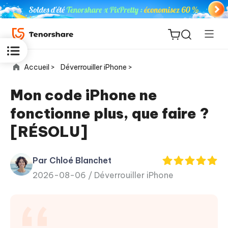
Accueil >
Déverrouiller iPhone >
Mon code iPhone ne
fonctionne plus, que faire ?
ReiBoot
[RÉSOLU]
for iOS
Par Chloé Blanchet
PDNob
New
2026-08-06 /
Déverrouiller iPhone
PDF
Editor
iAnyGo