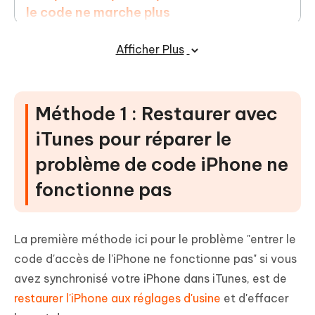
le code ne marche plus
Méthode 5 : Réparer le code iPhone qui
Afficher Plus
ne fonctionne plus en effaçant l'iPhone
(iOS 18/17/16/15 supporté)
Méthode 1 : Restaurer avec
iTunes pour réparer le
problème de code iPhone ne
fonctionne pas
La première méthode ici pour le problème "entrer le
code d'accès de l'iPhone ne fonctionne pas" si vous
avez synchronisé votre iPhone dans iTunes, est de
restaurer l'iPhone aux réglages d'usine
et d'effacer