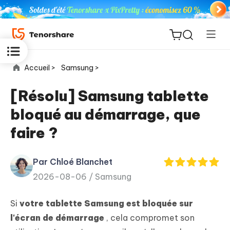
Accueil >
Samsung >
[Résolu] Samsung tablette
bloqué au démarrage, que
ReiBoot
faire ?
for iOS
Par Chloé Blanchet
PDNob
New
2026-08-06 /
Samsung
PDF
Editor
Si
votre tablette Samsung est bloquée sur
iAnyGo
l'écran de démarrage
, cela compromet son